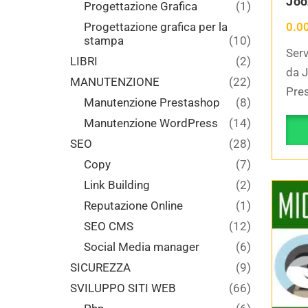
Joo
Progettazione Grafica
(1)
0.0
Progettazione grafica per la
stampa
(10)
Serv
LIBRI
(2)
da 
MANUTENZIONE
(22)
Pres
Manutenzione Prestashop
(8)
Manutenzione WordPress
(14)
SEO
(28)
Copy
(7)
Link Building
(2)
Reputazione Online
(1)
SEO CMS
(12)
Social Media manager
(6)
SICUREZZA
(9)
SVILUPPO SITI WEB
(66)