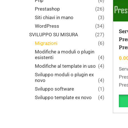
Php
(6)
Prestashop
(26)
Siti chiavi in mano
(3)
WordPress
(34)
Ser
SVILUPPO SU MISURA
(27)
Pre
Migrazioni
(6)
Pre
Modifiche a moduli o plugin
esistenti
(4)
0.0
Modifiche al template in uso
(4)
Serv
Sviluppo moduli o plugin ex
Pres
novo
(4)
Pres
Sviluppo software
(1)
Sviluppo template ex novo
(4)