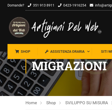
Salta al contenuto
Domande?
351 913 8911
0423-1916254
info@artig
SHOP
ASSISTENZA ORARIA
SITI W
MIGRAZIONI
Home
Shop
SVILUPPO SU MISURA