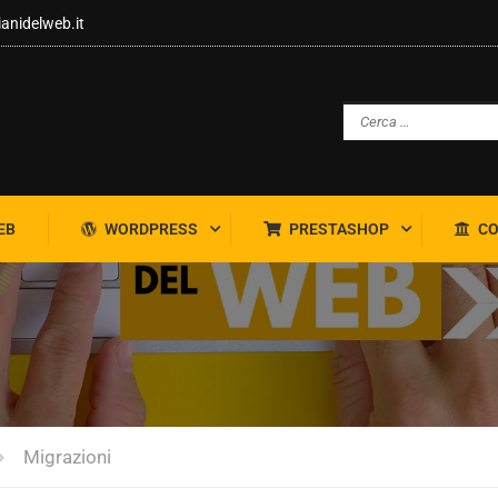
ianidelweb.it
EB
WORDPRESS
PRESTASHOP
CO
Migrazioni