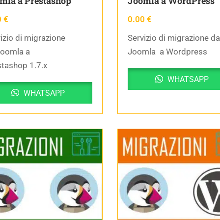
mla a Prestashop
Joomla a WordPress
0
€
0.00
€
izio di migrazione
Servizio di migrazione da
Joomla a
Joomla a Wordpress
tashop 1.7.x
WHATSAPP
WHATSAPP