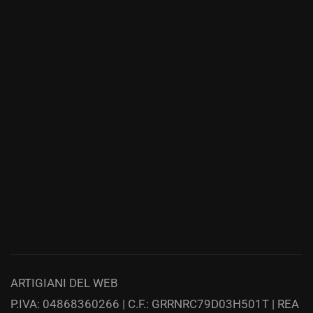
ARTIGIANI DEL WEB
P.IVA: 04868360266 | C.F.: GRRNRC79D03H501T | REA