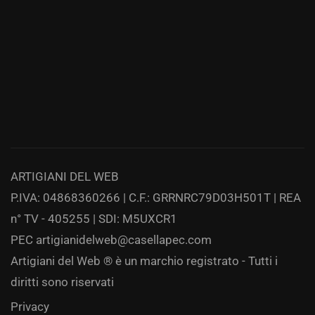
ARTIGIANI DEL WEB
P.IVA: 04868360266 | C.F.: GRRNRC79D03H501T | REA
n° TV - 405255 | SDI: M5UXCR1
PEC
artigianidelweb@casellapec.com
Artigiani del Web ® è un marchio registrato - Tutti i
diritti sono riservati
Privacy