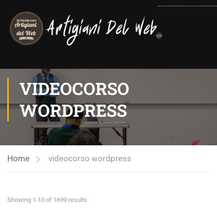
contenuto
VIDEOCORSO
WORDPRESS
Home
videocorso wordpress
Showing 1-10 of 1699 results