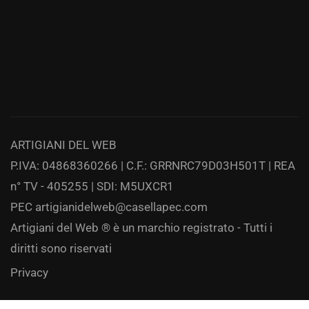
ARTIGIANI DEL WEB
P.IVA: 04868360266 | C.F.: GRRNRC79D03H501T | REA
n° TV - 405255 | SDI: M5UXCR1
PEC
artigianidelweb@casellapec.com
Artigiani del Web ® è un marchio registrato - Tutti i
diritti sono riservati
Privacy