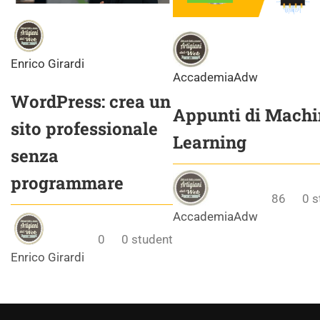
Enrico Girardi
AccademiaAdw
WordPress: crea un
Appunti di Machi
sito professionale
Learning
senza
programmare
86
0
s
AccademiaAdw
0
0
student
Enrico Girardi